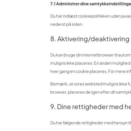
7.1 Administrer dine samtykkeindstillinge
Du har indlæst cookiepolitikken uden jav
nederst på siden.
8. Aktivering/deaktivering
Du kan bruge din internetbrowser til automa
muligvis ikke placeres. En anden mulighed 
hver gang en cookie placeres. For mere info
Bemærk, at vores websted muligvis ikke fung
browser, placeres de igen efter dit samty
9. Dine rettigheder med he
Du har følgende rettigheder med hensyn til