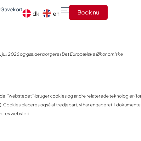
r
Gavekort
Book nu
dk
en
 3. juli 2026 og gælder borgere i Det Europæiske Økonomiske
ende: "webstedet") bruger cookies og andre relaterede teknologier (
). Cookies placeres også af tredjepart, vi har engageret. I dokument
å vores websted.