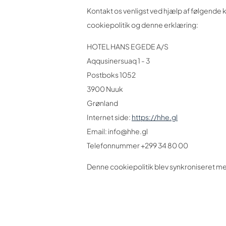
Kontakt os venligst ved hjælp af følgend
cookiepolitik og denne erklæring:
HOTEL HANS EGEDE A/S
Aqqusinersuaq 1 - 3
Postboks 1052
3900 Nuuk
Grønland
Internet side:
https://hhe.gl
Email:
info@
hhe.gl
Telefonnummer +299 34 80 00
Denne cookiepolitik blev synkroniseret m