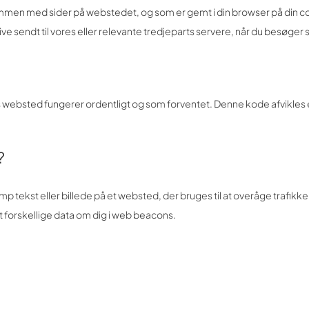
s sammen med sider på webstedet, og som er gemt i din browser på din 
ve sendt til vores eller relevante tredjeparts servere, når du besøger 
res websted fungerer ordentligt og som forventet. Denne kode afvikles
?
tump tekst eller billede på et websted, der bruges til at overåge trafikk
t forskellige data om dig i web beacons.