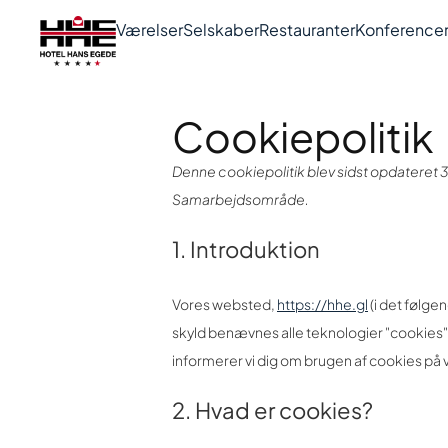
Værelser
Selskaber
Restauranter
Konference
Cookiepolitik
Denne cookiepolitik blev sidst opdateret
Samarbejdsområde.
1. Introduktion
Vores websted,
https://hhe.gl
(i det følg
skyld benævnes alle teknologier "cookies"
informerer vi dig om brugen af ​​cookies p
2. Hvad er cookies?