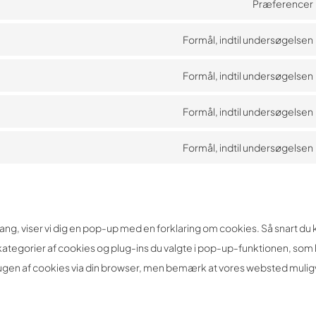
Præferencer
Formål, indtil undersøgelsen
Formål, indtil undersøgelsen
Formål, indtil undersøgelsen
Formål, indtil undersøgelsen
ng, viser vi dig en pop-up med en forklaring om cookies. Så snart du k
ategorier af cookies og plug-ins du valgte i pop-up-funktionen, som 
ugen af ​​cookies via din browser, men bemærk at vores websted muligv