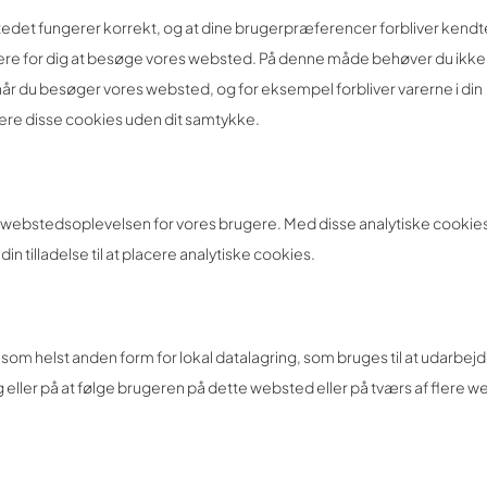
stedet fungerer korrekt, og at dine brugerpræferencer forbliver kendt
ettere for dig at besøge vores websted. På denne måde behøver du ikk
år du besøger vores websted, og for eksempel forbliver varerne i din
lacere disse cookies uden dit samtykke.
re webstedsoplevelsen for vores brugere. Med disse analytiske cookies 
din tilladelse til at placere analytiske cookies.
 som helst anden form for lokal datalagring, som bruges til at udarbej
eller på at følge brugeren på dette websted eller på tværs af flere 