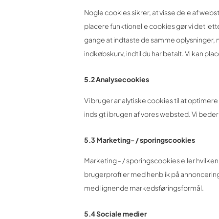
Nogle cookies sikrer, at visse dele af web
placere funktionelle cookies gør vi det l
gange at indtaste de samme oplysninger, n
indkøbskurv, indtil du har betalt. Vi kan p
5.2 Analysecookies
Vi bruger analytiske cookies til at optime
indsigt i brugen af ​​vores websted. Vi beder 
5.3 Marketing- / sporingscookies
Marketing - / sporingscookies eller hvilken
brugerprofiler med henblik på annoncering 
med lignende markedsføringsformål.
5.4 Sociale medier