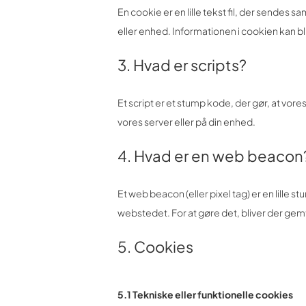
En cookie er en lille tekst fil, der sende
eller enhed. Informationen i cookien kan bli
3. Hvad er scripts?
Et script er et stump kode, der gør, at vo
vores server eller på din enhed.
4. Hvad er en web beacon
Et web beacon (eller pixel tag) er en lille s
webstedet. For at gøre det, bliver der gem
5. Cookies
5.1 Tekniske eller funktionelle cookies