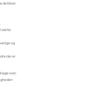
e de bliver
.
t slette
svarlige og
ndre der er
 klage over,
ndigheden