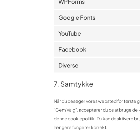
WPForms
Google Fonts
YouTube
Facebook
Diverse
7. Samtykke
Når du besøger vores websted for første ga
"Gem Valg", accepterer du os at bruge de k
denne cookiepolitik. Du kan deaktivere br
længere fungerer korrekt.