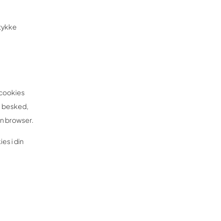
mtykke
 cookies
n besked,
in browser.
es i din