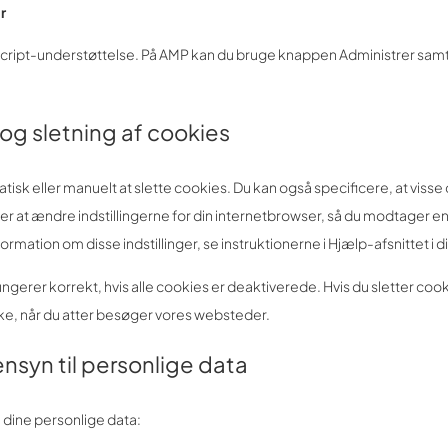
r
ascript-understøttelse. På AMP kan du bruge knappen Administrer sa
 og sletning af cookies
tisk eller manuelt at slette cookies. Du kan også specificere, at visse
er at ændre indstillingerne for din internetbrowser, så du modtager e
rmation om disse indstillinger, se instruktionerne i Hjælp-afsnittet i d
erer korrekt, hvis alle cookies er deaktiverede. Hvis du sletter cooki
kke, når du atter besøger vores websteder.
nsyn til personlige data
 dine personlige data: