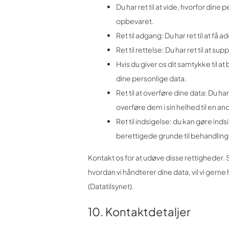
Du har ret til at vide, hvorfor din
opbevaret.
Ret til adgang: Du har ret til at få 
Ret til rettelse: Du har ret til at s
Hvis du giver os dit samtykke til at
dine personlige data.
Ret til at overføre dine data: Du h
overføre dem i sin helhed til en a
Ret til indsigelse: du kan gøre in
berettigede grunde til behandling
Kontakt os for at udøve disse rettigheder. 
hvordan vi håndterer dine data, vil vi gerne
(Datatilsynet).
10. Kontaktdetaljer