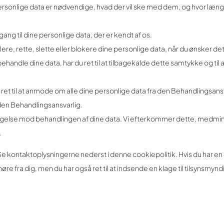
e personlige data er nødvendige, hvad der vil ske med dem, og hvor læng
adgang til dine personlige data, der er kendt af os.
upplere, rette, slette eller blokere dine personlige data, når du ønsker det
 behandle dine data, har du ret til at tilbagekalde dette samtykke og til a
ar ret til at anmode om alle dine personlige data fra den Behandlingsan
nden Behandlingsansvarlig.
dsigelse mod behandlingen af ​​dine data. Vi efterkommer dette, medmi
.
Se kontaktoplysningerne nederst i denne cookiepolitik. Hvis du har en
 høre fra dig, men du har også ret til at indsende en klage til tilsynsmy