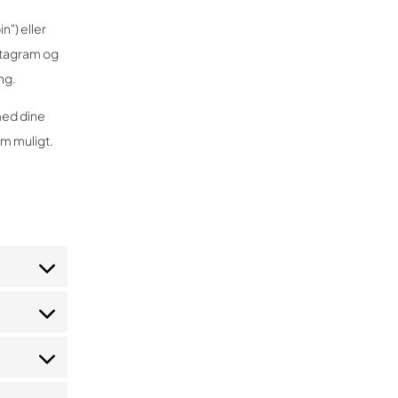
n") eller
nstagram og
ng.
med dine
om muligt.