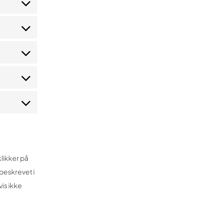
likker på
beskrevet i
is ikke