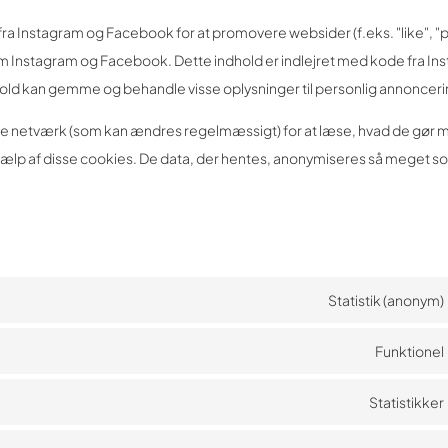
fra Instagram og Facebook for at promovere websider (f.eks. "like", "pi
som Instagram og Facebook. Dette indhold er indlejret med kode fra I
old kan gemme og behandle visse oplysninger til personlig annonceri
le netværk (som kan ændres regelmæssigt) for at læse, hvad de gør 
jælp af disse cookies. De data, der hentes, anonymiseres så meget s
Statistik (anonym)
Funktionel
Statistikker