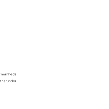
for nemheds
et herunder