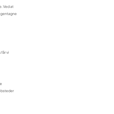
e. Ved at
e gentagne
får vi
de
websteder