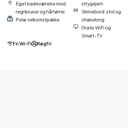
Eget badeværelse med
strygejern
regnbruser og hårtørrer
Skrivebord, stol og
Polar velkomstpakke
chaiselong
Gratis WiFi og
Smart-TV
Fri Wi-Fi
Røgfri