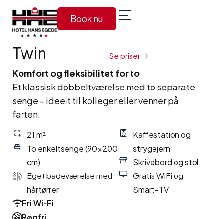
Book nu
Twin
Se priser
Komfort og fleksibilitet for to
Et klassisk dobbeltværelse med to separate
senge – ideelt til kolleger eller venner på
farten.
21 m²
Kaffestation og
To enkeltsenge (90×200
strygejern
cm)
Skrivebord og stol
Eget badeværelse med
Gratis WiFi og
hårtørrer
Smart-TV
Fri Wi-Fi
Røgfri