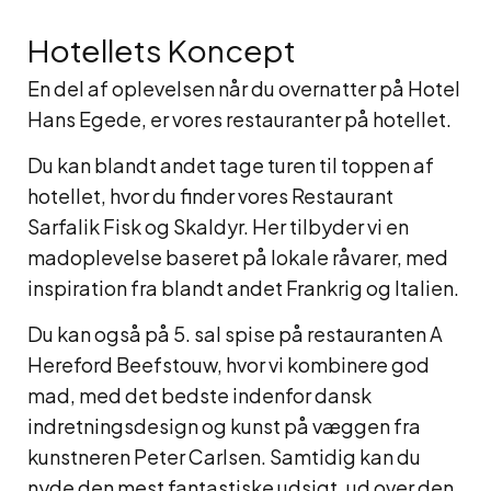
Hotellets Koncept
En del af oplevelsen når du overnatter på Hotel
Hans Egede, er vores restauranter på hotellet.
Du kan blandt andet tage turen til toppen af
hotellet, hvor du finder vores Restaurant
Sarfalik Fisk og Skaldyr. Her tilbyder vi en
madoplevelse baseret på lokale råvarer, med
inspiration fra blandt andet Frankrig og Italien.
Du kan også på 5. sal spise på restauranten A
Hereford Beefstouw, hvor vi kombinere god
mad, med det bedste indenfor dansk
indretningsdesign og kunst på væggen fra
kunstneren Peter Carlsen. Samtidig kan du
nyde den mest fantastiske udsigt, ud over den