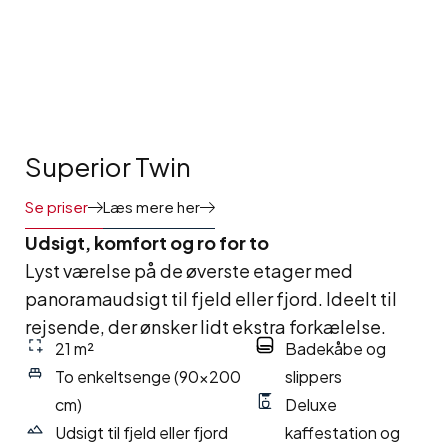
Superior Twin
Se priser
Læs mere her
Udsigt, komfort og ro for to
Lyst værelse på de øverste etager med
panoramaudsigt til fjeld eller fjord. Ideelt til
rejsende, der ønsker lidt ekstra forkælelse.
21 m²
Badekåbe og
To enkeltsenge (90×200
slippers
cm)
Deluxe
Udsigt til fjeld eller fjord
kaffestation og