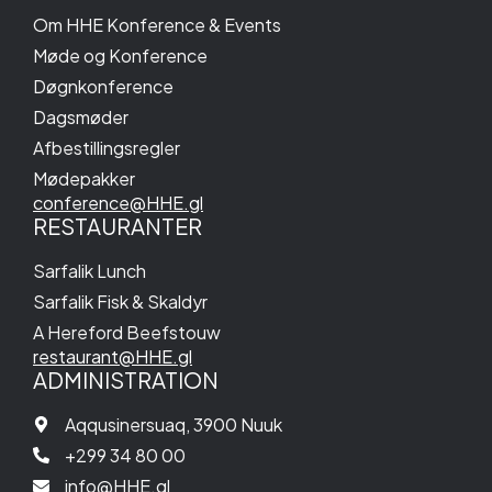
Om HHE Konference & Events
Møde og Konference
Døgnkonference
Dagsmøder
Afbestillingsregler
Mødepakker
conference@HHE.gl
RESTAURANTER
Sarfalik Lunch
Sarfalik Fisk & Skaldyr
A Hereford Beefstouw
restaurant@HHE.gl
ADMINISTRATION
Aqqusinersuaq, 3900 Nuuk
+299 34 80 00
info@HHE.gl