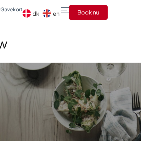
r
Gavekort
Book nu
dk
en
uw