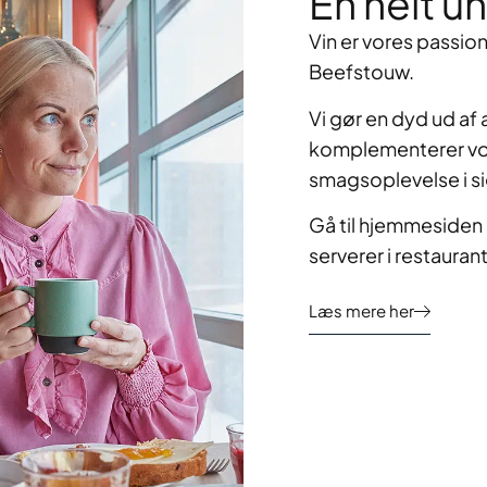
En helt un
Vin er vores passion
Beefstouw.
Vi gør en dyd ud af
komplementerer vor
smagsoplevelse i si
Gå til hjemmesiden 
serverer i restauran
Læs mere her