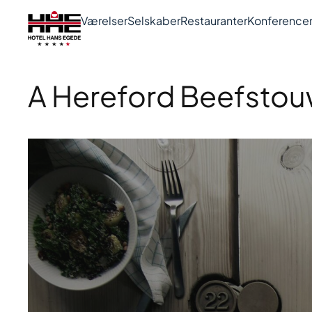
Værelser
Selskaber
Restauranter
Konference
A Hereford Beefsto