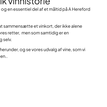
ik vinhistorie
 og en essentiel del af et måltid på A Hereford
 at sammensætte et vinkort, der ikke alene
es retter, men som samtidig er en
g selv.
herunder, og se vores udvalg af vine, som vi
ten..