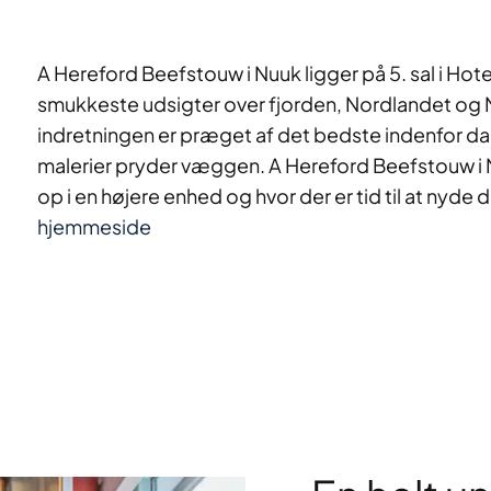
A Hereford Beefstouw i Nuuk ligger på 5. sal i Ho
smukkeste udsigter over fjorden, Nordlandet og N
indretningen er præget af det bedste indenfor da
malerier pryder væggen. A Hereford Beefstouw i 
op i en højere enhed og hvor der er tid til at nyde
hjemmeside