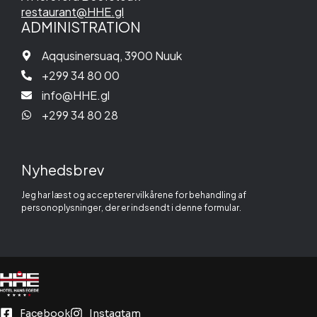
restaurant@HHE.gl
ADMINISTRATION
Aqqusinersuaq, 3900 Nuuk
+299 34 80 00
info@HHE.gl
+299 34 80 28
Nyhedsbrev
Jeg har læst og accepterer vilkårene for behandling af
personoplysninger, der er indsendt i denne formular.
Facebook
Instagtam