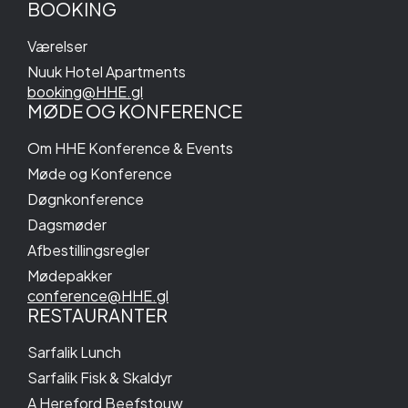
BOOKING
Værelser
Nuuk Hotel Apartments
booking@HHE.gl
MØDE OG KONFERENCE
Om HHE Konference & Events
Møde og Konference
Døgnkonference
Dagsmøder
Afbestillingsregler
Mødepakker
conference@HHE.gl
RESTAURANTER
Sarfalik Lunch
Sarfalik Fisk & Skaldyr
A Hereford Beefstouw