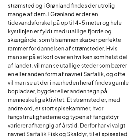
strømsted og i Grønland findes der utrolig
mange af dem. I Grønland er der en
tidevandsforskel på op til 4-5 meter og hele
kystlinjen er fyldt med utallige fjorde og
skærgårde, som tilsammen skaber perfekte
rammer for dannelsen af strømsteder. Hvis
man ser på et kort over en hvilken som helst del
af landet, vil man se utallige steder som bærer
en eller anden form af navnet Sarfalik, og ofte
vil man se at der i nærheden heraf findes gamle
bopladser, bygder eller anden tegn på
menneskelig aktivitet. Et strømsted er, med
andre ord, et stort spisekammer, hvor
fangstmulighederne og typen af fangstdyr
varierer afhængig af årstid. Derfor har vi valgt
navnet Sarfalik Fisk og Skaldyr, til et spisested