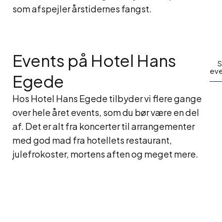
som afspejler årstidernes fangst.
Events på Hotel Hans
S
eve
Egede
Hos Hotel Hans Egede tilbyder vi flere gange
over hele året events, som du bør være en del
af. Det er alt fra koncerter til arrangementer
med god mad fra hotellets restaurant,
julefrokoster, mortens aften og meget mere.