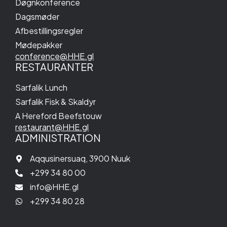
Døgnkonference
Dagsmøder
Afbestillingsregler
Mødepakker
conference@HHE.gl
RESTAURANTER
Sarfalik Lunch
Sarfalik Fisk & Skaldyr
A Hereford Beefstouw
restaurant@HHE.gl
ADMINISTRATION
Aqqusinersuaq, 3900 Nuuk
+299 34 80 00
info@HHE.gl
+299 34 80 28