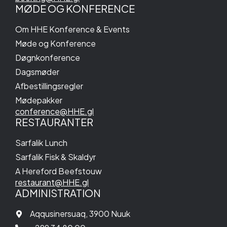
MØDE OG KONFERENCE
Om HHE Konference & Events
Møde og Konference
Døgnkonference
Dagsmøder
Afbestillingsregler
Mødepakker
conference@HHE.gl
RESTAURANTER
Sarfalik Lunch
Sarfalik Fisk & Skaldyr
A Hereford Beefstouw
restaurant@HHE.gl
ADMINISTRATION
Aqqusinersuaq, 3900 Nuuk