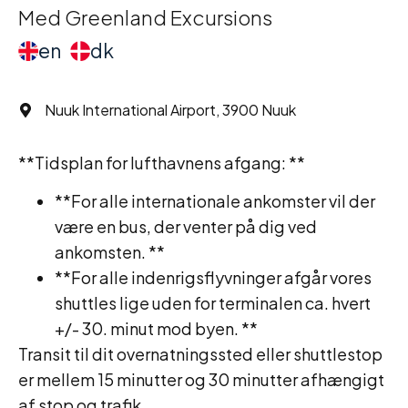
Med Greenland Excursions
en
dk
Nuuk International Airport, 3900 Nuuk
**Tidsplan for lufthavnens afgang: **
**For alle internationale ankomster vil der
være en bus, der venter på dig ved
ankomsten. **
**For alle indenrigsflyvninger afgår vores
shuttles lige uden for terminalen ca. hvert
+/- 30. minut mod byen. **
Transit til dit overnatningssted eller shuttlestop
er mellem 15 minutter og 30 minutter afhængigt
af stop og trafik.