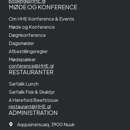
booking@HHE.gl
MØDE OG KONFERENCE
Om HHE Konference & Events
Møde og Konference
Døgnkonference
Dagsmøder
Afbestillingsregler
Mødepakker
conference@HHE.gl
RESTAURANTER
Sarfalik Lunch
Sarfalik Fisk & Skaldyr
A Hereford Beefstouw
restaurant@HHE.gl
ADMINISTRATION
Aqqusinersuaq, 3900 Nuuk